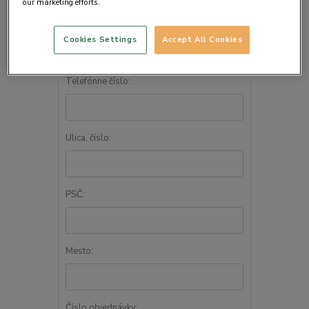
our marketing efforts.
E-mailová adresa:
*
Cookies Settings
Accept All Cookies
Telefónne číslo:
Ulica, číslo:
PSČ:
Mesto:
Číslo objednávky: