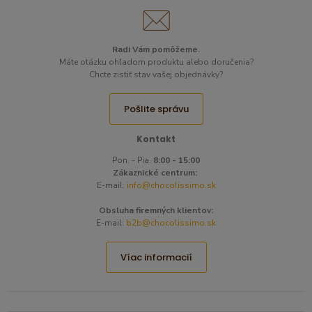
Radi Vám pomôžeme.​
Máte otázku ohľadom produktu alebo doručenia?
Chcte zistiť stav vašej objednávky?
Pošlite správu
Kontakt
Pon. - Pia.
8:00 - 15:00
Zákaznické centrum:
E-mail:
info@chocolissimo.sk
Obsluha firemných klientov:
E-mail:
b2b@chocolissimo.sk
Víac informacií