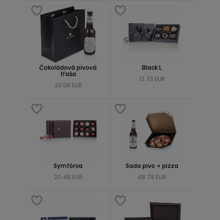
Čokoládová pivová
Black L
fľaša
12.73 EUR
23.08 EUR
Symfónia
Sada pivo + pizza
20.48 EUR
48.78 EUR