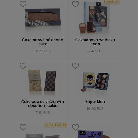
NOVINKA
Čokoládové nákladné
Čokoládová rybárska
auto
sada
12.78 EUR
15.47 EUR
Čokoláda so zníženým
Super Man
obsahom cukru
16.63 EUR
7.61 EUR
S POTLAČOU