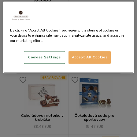
čokolády
17.90 EUR
12.78 EUR
By clicking “Accept All Cookies”, you agree to the storing of cookies on
your device to enhance site navigation, analyze site usage, and assist in
our marketing efforts.
Cookies Settings
Accept All Cookies
Čokoládová dáma
Čokoládový ovládač TV
38.48 EUR
12.78 EUR
GRAVÍROVANIE
Čokoládová motorka v
Čokoládová sada pre
krabičke
športovcov
38.48 EUR
15.47 EUR