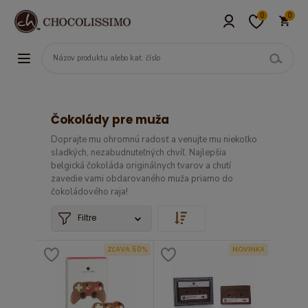
0
0
Čokolády pre muža
Doprajte mu ohromnú radosť a venujte mu niekoľko
sladkých, nezabudnuteľných chvíľ. Najlepšia
belgická čokoláda originálnych tvarov a chutí
zavedie vami obdarovaného muža priamo do
čokoládového raja!
Filtre
ZĽAVA 50%
NOVINKA