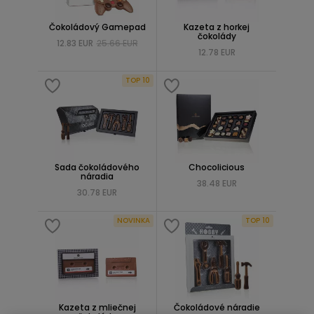
Čokoládový Gamepad
Kazeta z horkej
čokolády
12.83 EUR
25.66 EUR
12.78 EUR
TOP 10
Sada čokoládového
Chocolicious
náradia
38.48 EUR
30.78 EUR
NOVINKA
TOP 10
Kazeta z mliečnej
Čokoládové náradie