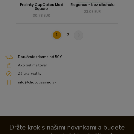
Pralinky CupCakes Maxi
Elegance - bez alkoholu
Square
23.08 EUR
30.78 EUR
1
2
Doručenie zdarma od 50 €
Ako balíme tovar
Záruka kvality
info@chocolissimo.sk
Držte krok s našimi novinkami a budete