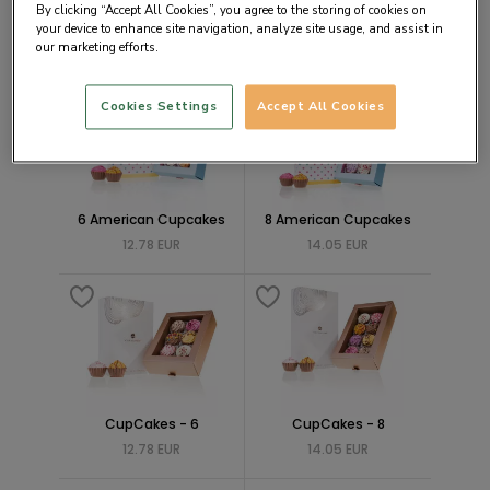
Pralinky CupCakes Maxi
4 american cupcakes
By clicking “Accept All Cookies”, you agree to the storing of cookies on
Square
10.25 EUR
your device to enhance site navigation, analyze site usage, and assist in
30.78 EUR
our marketing efforts.
Cookies Settings
Accept All Cookies
6 American Cupcakes
8 American Cupcakes
12.78 EUR
14.05 EUR
CupCakes - 6
CupCakes - 8
12.78 EUR
14.05 EUR