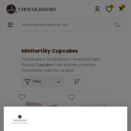
0
0
Minitortíky Cupcakes
Pochutnajte si na lahôdkach v americkom štýle.
Kultový
Cupcakes
, teda pralinky v podobe
minitortičiek, máte ako na dlani!
Filtre