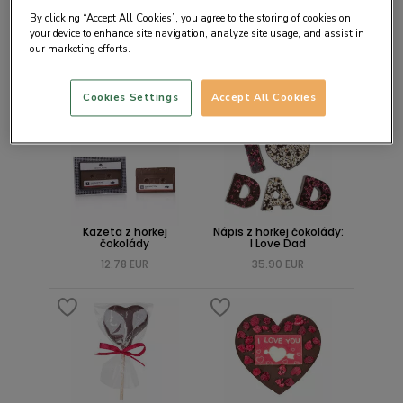
By clicking “Accept All Cookies”, you agree to the storing of cookies on
your device to enhance site navigation, analyze site usage, and assist in
our marketing efforts.
Čokoládový ovládač TV
Čokoládová pivová
fľaša
12.78 EUR
23.08 EUR
Cookies Settings
Accept All Cookies
NOVINKA
Kazeta z horkej
Nápis z horkej čokolády:
čokolády
I Love Dad
12.78 EUR
35.90 EUR