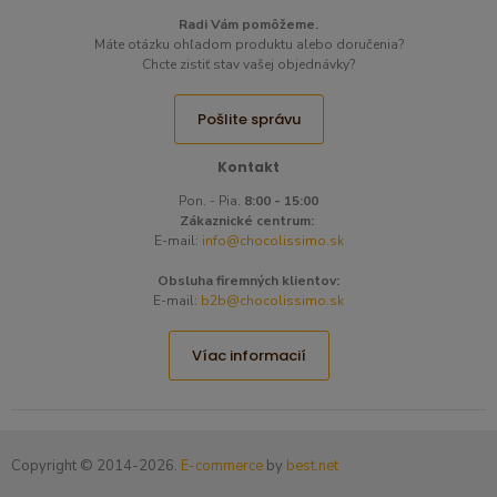
Radi Vám pomôžeme.​
Máte otázku ohľadom produktu alebo doručenia?
Chcte zistiť stav vašej objednávky?
Pošlite správu
Kontakt
Pon. - Pia.
8:00 - 15:00
Zákaznické centrum:
E-mail:
info@chocolissimo.sk
Obsluha firemných klientov:
E-mail:
b2b@chocolissimo.sk
Víac informacií
Copyright © 2014-2026.
E-commerce
by
best.net