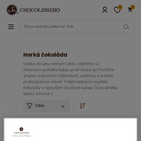
0
0
Horká čokoláda
Vďaka obsahu cenných látok, vitamínov a
minerálov pomáha kakao proti únave, pri horúčke,
angíne, srdcových ťažkostiach, anémiou a má tiež
protizápalový účinok. V tejto kategórii nájdete
čokolády s najvyšším obsahom kakaa. Sú to skrátka
elixíry zdravia :)
Filtre