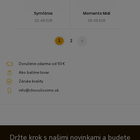
Symfónia
Moments Midi
20.48 EUR
38.48 EUR
1
2
Doručenie zdarma od 50 €
Ako balíme tovar
Záruka kvality
info@chocolissimo.sk
Držte krok s našimi novinkami a budete