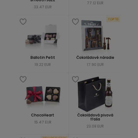
77.12 EUR
33.47 EUR
TOP 10
Ballotin Petit
Čokoládové náradie
19.22 EUR
17.90 EUR
ChocoHeart
Čokoládová pivová
fľaša
15.47 EUR
23.08 EUR