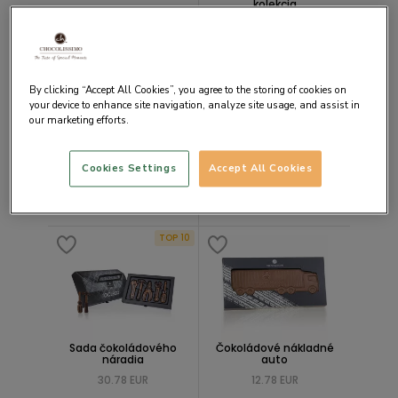
kolekcia
12.78 EUR
17.90 EUR
ZĽAVA 50%
By clicking “Accept All Cookies”, you agree to the storing of cookies on
your device to enhance site navigation, analyze site usage, and assist in
our marketing efforts.
Cookies Settings
Accept All Cookies
Čokoládový Gamepad
Čokoládové Porsche so
stuhou Love
12.83 EUR
25.66 EUR
38.48 EUR
TOP 10
Sada čokoládového
Čokoládové nákladné
náradia
auto
30.78 EUR
12.78 EUR