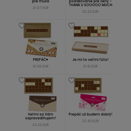
pre muža
poďakovanie pre ženy -
THANK U SOOOOO MUCH
21.07 EUR
20.23 EUR
PREPÁČ♥
Je mi to veľmi ľúto!
10.93 EUR
31.91 EUR
Veľmi sa Vám
Prepáč už budem dobrý!
ospravedlňujem!
22.43 EUR
24.22 EUR