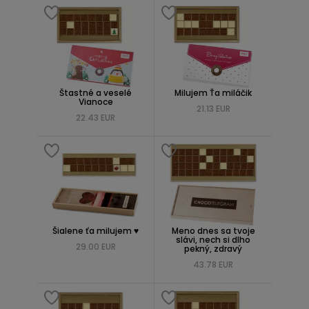
Štastné a veselé
Milujem Ťa miláčik
Vianoce
21.13 EUR
22.43 EUR
Šialene ťa milujem ♥
Meno dnes sa tvoje
slávi, nech si dlho
29.00 EUR
pekný, zdravý
43.78 EUR