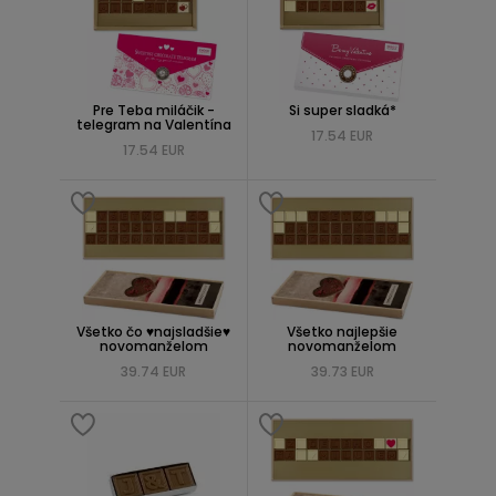
Pre Teba miláčik -
Si super sladká*
telegram na Valentína
17.54 EUR
17.54 EUR
Všetko čo ♥najsladšie♥
Všetko najlepšie
novomanželom
novomanželom
39.74 EUR
39.73 EUR