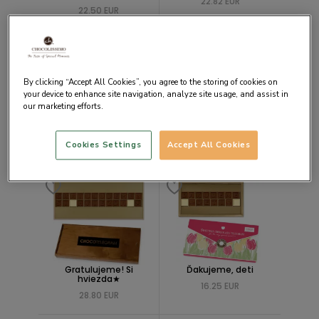
22.82 EUR
22.50 EUR
By clicking “Accept All Cookies”, you agree to the storing of cookies on
your device to enhance site navigation, analyze site usage, and assist in
our marketing efforts.
Ďakujeme Vám za
For the Best English
všetko!
Teacher
Cookies Settings
Accept All Cookies
21.01 EUR
24.66 EUR
Gratulujeme! Si
Ďakujeme, deti
hviezda★
16.25 EUR
28.80 EUR