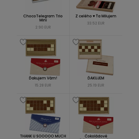
ChocoTelegram Trio
Z celého ♥ Ťa Milujem
Mini
33.52 EUR
2.90 EUR
Ďakujem Vám!
ĎAKUJEM
15.28 EUR
25.19 EUR
THANK U SOOOOO MUCH
Čokoládové