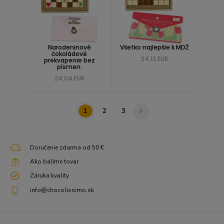
Narodeninové
Všetko najlepšie k MDŽ
čokoládové
24.13 EUR
prekvapenie bez
písmen.
24.04 EUR
1
2
3
Doručenie zdarma od 50 €
Ako balíme tovar
Záruka kvality
info@chocolissimo.sk