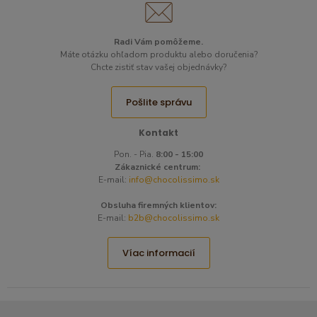
Radi Vám pomôžeme.​
Máte otázku ohľadom produktu alebo doručenia?
Chcte zistiť stav vašej objednávky?
Pošlite správu
Kontakt
Pon. - Pia.
8:00 - 15:00
Zákaznické centrum:
E-mail:
info@chocolissimo.sk
Obsluha firemných klientov:
E-mail:
b2b@chocolissimo.sk
Víac informacií