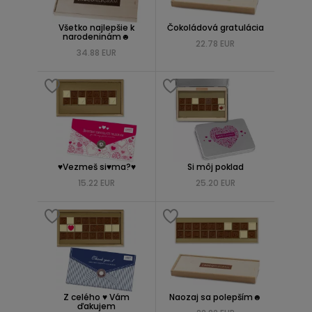
Všetko najlepšie k
Čokoládová gratulácia
narodeninám☻
22.78 EUR
34.88 EUR
♥Vezmeš si♥ma?♥
Si môj poklad
15.22 EUR
25.20 EUR
Z celého ♥ Vám
Naozaj sa polepším☻
ďakujem