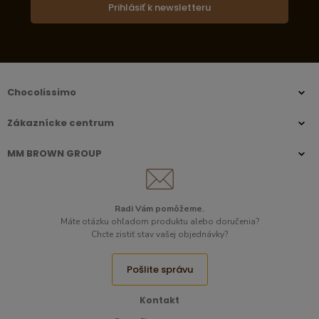
Prihlásiť k newsletteru
Chocolissimo
Zákaznícke centrum
MM BROWN GROUP
Radi Vám pomôžeme.​
Máte otázku ohľadom produktu alebo doručenia?
Chcte zistiť stav vašej objednávky?
Pošlite správu
Kontakt