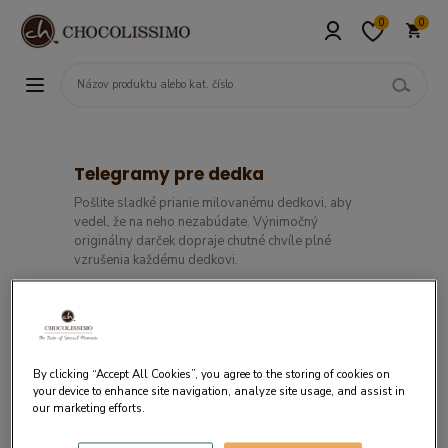
0
0
Telegramy pre dedka
Pošlite sladké prianie milovanému dedkovi, aby
vedel, že na neho nezabúdate. Výnimočný
originálny darček dopraje chutné chvíle plné
vzrušenia každému dedkovi.
By clicking “Accept All Cookies”, you agree to the storing of cookies on
your device to enhance site navigation, analyze site usage, and assist in
our marketing efforts.